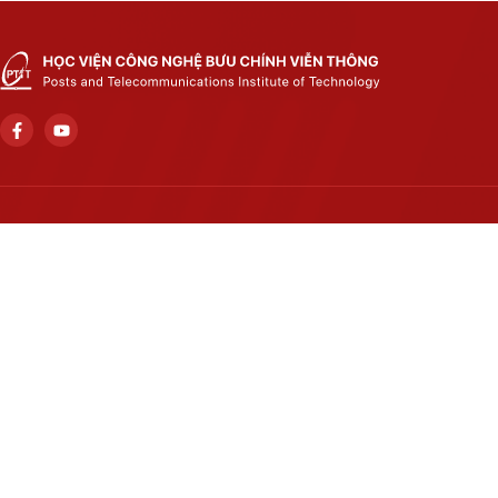
Trụ sở chính
Số 122 Hoàng Quốc Việt, phường Nghĩa Đô, thành phố Hà Nội..
Học viện cơ sở tại TP. Hồ Chí Minh
Số 11 Nguyễn Đình Chiểu, phường Sài Gòn, Thành phố Hồ Chí
Minh.
Email
khcnhtqt@ptit.edu.vn