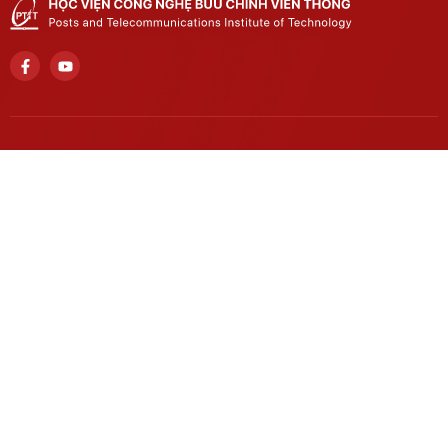
Trụ sở chính
Số 122 Hoàng Quốc Việt, phường Nghĩa Đô, thành phố Hà
Nội..
Học viện cơ sở tại TP. Hồ Chí Minh
Số 11 Nguyễn Đình Chiểu, phường Sài Gòn, Thành phố Hồ
Chí Minh.
Email
khcnhtqt@ptit.edu.vn
Cơ sở đào tạo tại Hà Nội
Số 96A Trần Phú, phường Hà Đông, thành phố Hà Nội.