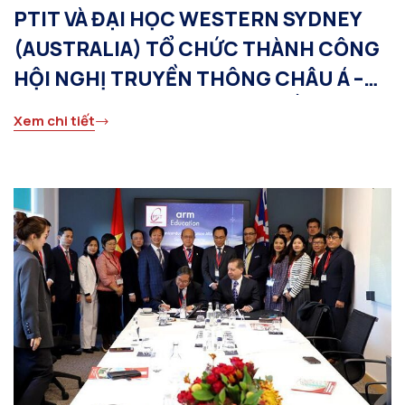
PTIT VÀ ĐẠI HỌC WESTERN SYDNEY
(AUSTRALIA) TỔ CHỨC THÀNH CÔNG
HỘI NGHỊ TRUYỀN THÔNG CHÂU Á –
THÁI BÌNH DƯƠNG (APCC) LẦN THỨ 28
Xem chi tiết