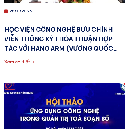
28/11/2023
HỌC VIỆN CÔNG NGHỆ BƯU CHÍNH
VIỄN THÔNG KÝ THỎA THUẬN HỢP
TÁC VỚI HÃNG ARM (VƯƠNG QUỐC
ANH)
Xem chi tiết