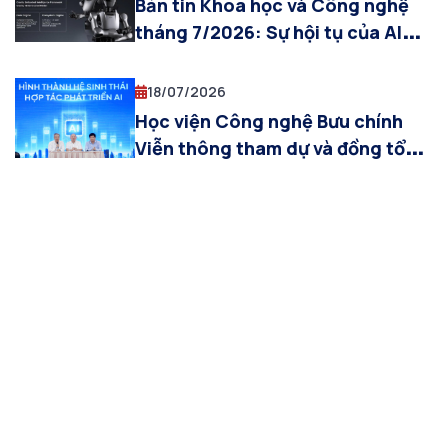
Bản tin Khoa học và Công nghệ
tháng 7/2026: Sự hội tụ của AI
Vật lý, mạng 6G và không gian
làm việc thông minh
18/07/2026
Học viện Công nghệ Bưu chính
Viễn thông tham dự và đồng tổ
chức Diễn đàn “Hình thành hệ
sinh thái hợp tác phát triển AI”