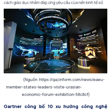
cách giáo dục nhằm đáp ứng yêu cầu của nền kinh tế số.
(Nguồn: https://qazinform.com/news/eaeu-
member-states-leaders-visite-urasian-
economic-forum-exhibition-58c8cf)
Gartner công bố 10 xu hướng công nghệ