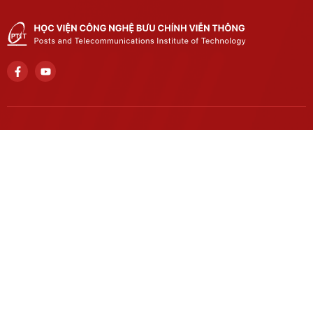
Trụ sở chính
Số 122 Hoàng Quốc Việt, phường Nghĩa Đô, thành phố Hà
Nội..
Học viện cơ sở tại TP. Hồ Chí Minh
Số 11 Nguyễn Đình Chiểu, phường Sài Gòn, Thành phố Hồ
Chí Minh.
Email
khcnhtqt@ptit.edu.vn