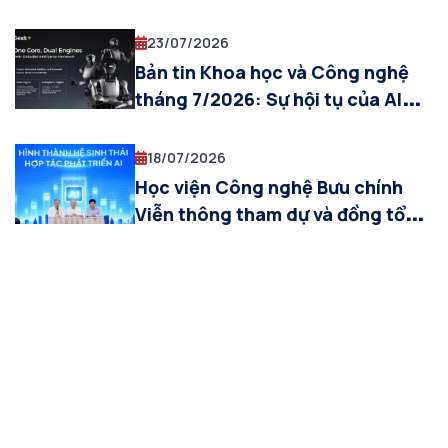
nghệ định hướng công nghệ
chiến lược năm 2026
23/07/2026
Bản tin Khoa học và Công nghệ
tháng 7/2026: Sự hội tụ của AI
Vật lý, mạng 6G và không gian
làm việc thông minh
18/07/2026
Học viện Công nghệ Bưu chính
Viễn thông tham dự và đồng tổ
chức Diễn đàn “Hình thành hệ
sinh thái hợp tác phát triển AI”