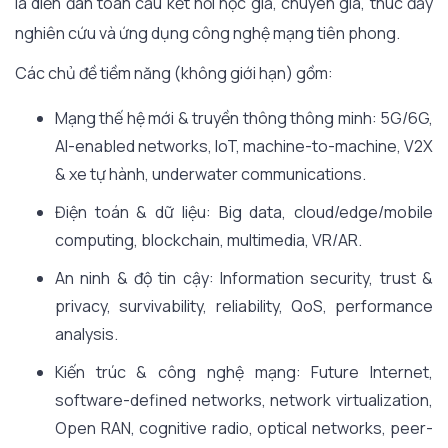
là diễn đàn toàn cầu kết nối học giả, chuyên gia, thúc đẩy
nghiên cứu và ứng dụng công nghệ mạng tiên phong.
Các chủ đề tiềm năng (không giới hạn) gồm:
Mạng thế hệ mới & truyền thông thông minh: 5G/6G,
AI-enabled networks, IoT, machine-to-machine, V2X
& xe tự hành, underwater communications.
Điện toán & dữ liệu: Big data, cloud/edge/mobile
computing, blockchain, multimedia, VR/AR.
An ninh & độ tin cậy: Information security, trust &
privacy, survivability, reliability, QoS, performance
analysis.
Kiến trúc & công nghệ mạng: Future Internet,
software-defined networks, network virtualization,
Open RAN, cognitive radio, optical networks, peer-