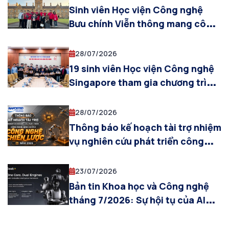
phố Hồ Chí Minh
Sinh viên Học viện Công nghệ
Bưu chính Viễn thông mang công
nghệ Việt chinh phục đấu trường
công nghệ số quốc tế Coding
28/07/2026
Fest 2026 tại Australia
19 sinh viên Học viện Công nghệ
Singapore tham gia chương trình
thực tập quốc tế về An toàn an
ninh mạng thông minh tại Học
28/07/2026
viện Công nghệ Bưu chính Viễn
Thông báo kế hoạch tài trợ nhiệm
thông
vụ nghiên cứu phát triển công
nghệ định hướng công nghệ
chiến lược năm 2026
23/07/2026
Bản tin Khoa học và Công nghệ
tháng 7/2026: Sự hội tụ của AI
Vật lý, mạng 6G và không gian
làm việc thông minh