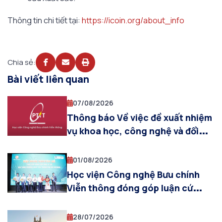
Thông tin chi tiết tại:
https://icoin.org/about_info
Chia sẻ:
Bài viết liên quan
07/08/2026
Thông báo Về việc đề xuất nhiệm
vụ khoa học, công nghệ và đổi
mới sáng tạo tỉnh Lai Châu thực
hiện từ năm 2026
01/08/2026
Học viện Công nghệ Bưu chính
Viễn thông đóng góp luận cứ
khoa học về đo lường kinh tế số
tại Hội nghị chuyên đề của Thành
28/07/2026