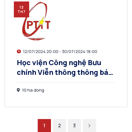
12
TH7
12/07/2024 20:00 - 30/07/2024 18:00
Học viện Công nghệ Bưu
chính Viễn thông thông báo
tuyển sinh trình độ Thạc sĩ
đợt 1 năm 2024
10 ha dong
1
2
3