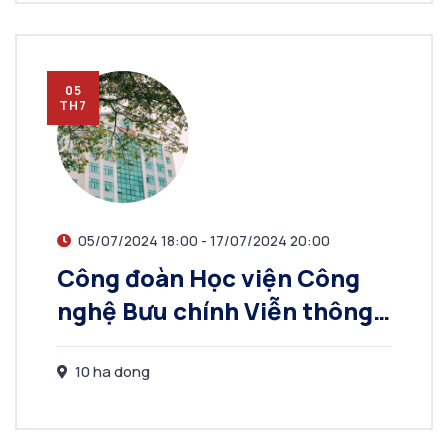
05
TH7
05/07/2024 18:00 - 17/07/2024 20:00
Công đoàn Học viện Công
nghệ Bưu chính Viễn thông
tổ chức các hoạt động
hướng tới kỷ niệm 114 năm
10 ha dong
ngày Quốc tế Phụ nữ
(8/3/1910 – 8/3/2024)