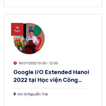
16
TH7
16/07/2022 10:00 - 12:00
Google I/O Extended Hanoi
2022 tại Học viện Công
nghệ Bưu chính Viễn thông-
Ngày hội công nghệ và kết
Km 10 Nguyễn Trãi
nối