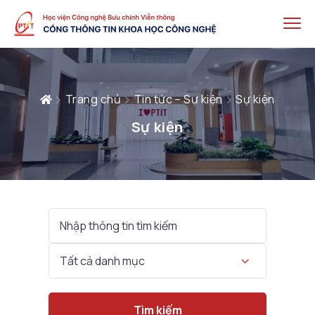
Trang chủ
Tin tức – Sự kiện
Sự kiện
Sự kiện
Ngày
khởi
đầu
Thể
Tất cả danh mục
loại